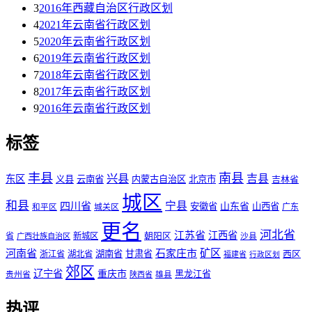
3
2016年西藏自治区行政区划
4
2021年云南省行政区划
5
2020年云南省行政区划
6
2019年云南省行政区划
7
2018年云南省行政区划
8
2017年云南省行政区划
9
2016年云南省行政区划
标签
丰县
南县
兴县
吉县
东区
义县
云南省
内蒙古自治区
北京市
吉林省
城区
和县
宁县
四川省
安徽省
山东省
山西省
城关区
广东
和平区
更名
河北省
江苏省
江西省
省
新城区
朝阳区
广西壮族自治区
沙县
矿区
河南省
石家庄市
湖南省
甘肃省
西区
浙江省
湖北省
福建省
行政区划
郊区
辽宁省
重庆市
黑龙江省
贵州省
陕西省
雄县
热评