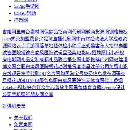
522gg手游网
CSGO辅助
挖币网
杏耀
阿里舞台素材网
保健品招商网
代刷网
微商货源网
钢格栅板
coco奶茶加盟费多少
足球直播
代刷网
中南财经政法大学成教
资
源网站
云寺手游
弭落草
地毯
体检小助手
正规黑客私人接单
泰国
试管医院
常德白癜风医院
试玩星
经典电影
ktv招聘
厚街小产权
房
电影网
礼品定制
成都礼品
联合报业网
电影推荐
广州网站建设
博文网
合肥白癜风医院
樱花动漫
推贷客
南昌注册公司
免费电影
在线观看
快手代刷
QQ名片赞
购买淘宝号
免费信息发布
源码交
易
樱花动漫
IT外包服务
阜阳白癜风医院
浩天体育网
代工香烟
kekehao科科好台灯
众生心善放生网
黑兔体育直播
keynote设计
公司
手机壁纸
朋友圈文案
对讲机
炭黑
关于我们
免责声明