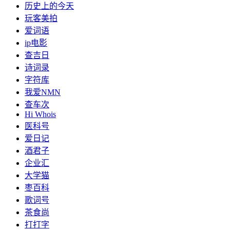
历史上的今天
玩客美拍
爱词语
ip电影
查吉日
诗词录
字符库
我爱NMN
查车次
Hi Whois
医科号
爱日记
酒君子
企业汇
大学猫
枣百科
歌词号
茶食尚
打打字