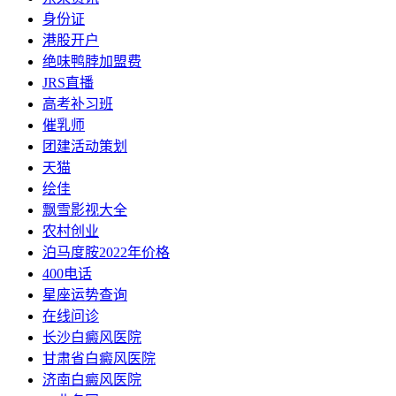
身份证
港股开户
绝味鸭脖加盟费
JRS直播
高考补习班
催乳师
团建活动策划
天猫
绘佳
飘雪影视大全
农村创业
泊马度胺2022年价格
400电话
星座运势查询
在线问诊
长沙白癜风医院
甘肃省白癜风医院
济南白癜风医院