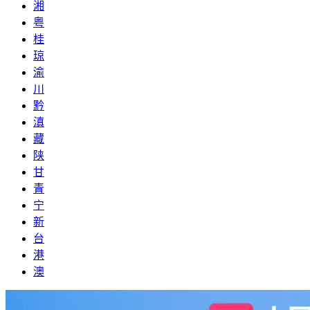
湘
粤
桂
琼
渝
川
黔
滇
藏
陕
甘
青
宁
新
台
港
澳