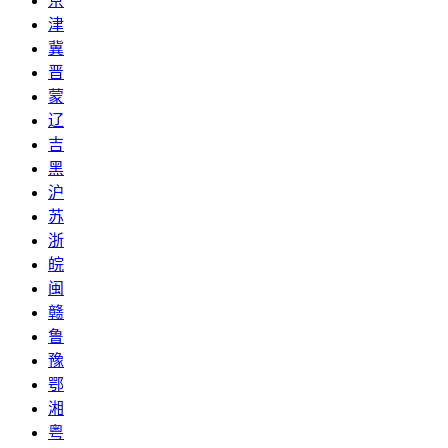
京
津
冀
晋
蒙
辽
吉
黑
沪
苏
浙
皖
闽
赣
鲁
豫
鄂
湘
粤