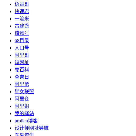
语录哥
快递君
一流米
古建盏
植物号
68目录
人口号
阿里哥
短网址
枣百科
查吉日
阿里弟
胖女联盟
阿里仓
阿里姐
我的驿站
prolicn博客
设计师网址导航
东采资讯