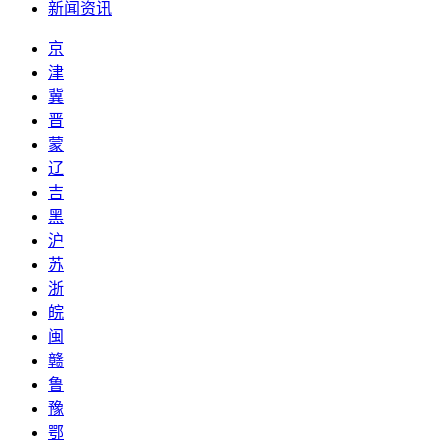
新闻资讯
京
津
冀
晋
蒙
辽
吉
黑
沪
苏
浙
皖
闽
赣
鲁
豫
鄂