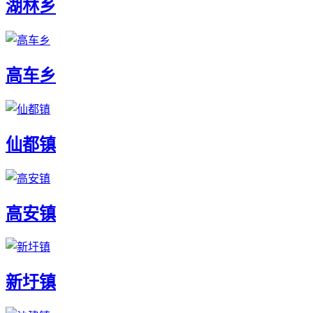
湖林乡
高车乡
仙都镇
高安镇
新圩镇