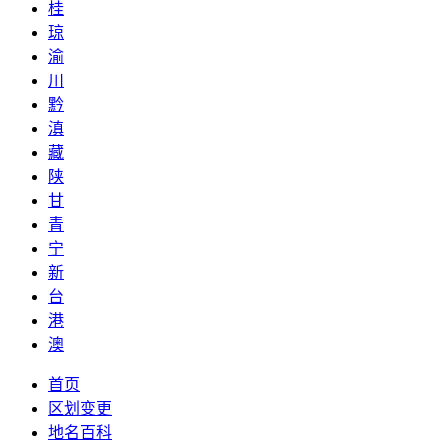
桂
琼
渝
川
黔
滇
藏
陕
甘
青
宁
新
台
港
澳
首页
区划变更
地名百科