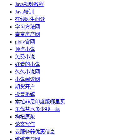
Java视频教程
Java培训
在线医生问诊
学习方法网
南京房产网
pixiv官网
顶点小说
免费小说
好看的小说
久久小说网
小说阅读网
期货开户
投票系统
索拉非尼印度版哪里买
乐伐替尼多少钱一瓶
枸杞原浆
论文写作
云服务器优惠信息
维维学习网