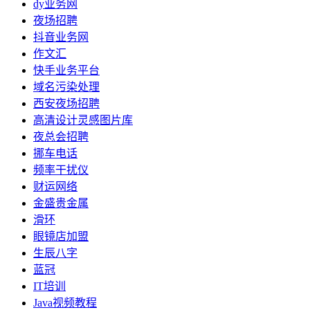
dy业务网
夜场招聘
抖音业务网
作文汇
快手业务平台
域名污染处理
西安夜场招聘
高清设计灵感图片库
夜总会招聘
挪车电话
频率干扰仪
财运网络
金盛贵金属
滑环
眼镜店加盟
生辰八字
蓝冠
IT培训
Java视频教程