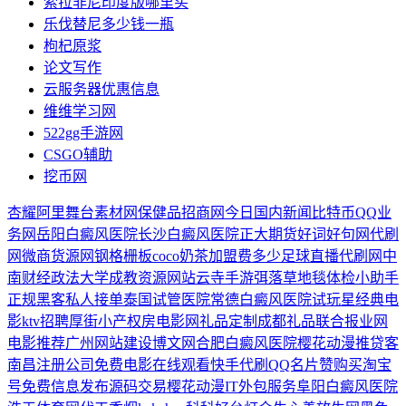
索拉非尼印度版哪里买
乐伐替尼多少钱一瓶
枸杞原浆
论文写作
云服务器优惠信息
维维学习网
522gg手游网
CSGO辅助
挖币网
杏耀
阿里舞台素材网
保健品招商网
今日国内新闻
比特币
QQ业
务网
岳阳白癜风医院
长沙白癜风医院
正大期货
好词好句网
代刷
网
微商货源网
钢格栅板
coco奶茶加盟费多少
足球直播
代刷网
中
南财经政法大学成教
资源网站
云寺手游
弭落草
地毯
体检小助手
正规黑客私人接单
泰国试管医院
常德白癜风医院
试玩星
经典电
影
ktv招聘
厚街小产权房
电影网
礼品定制
成都礼品
联合报业网
电影推荐
广州网站建设
博文网
合肥白癜风医院
樱花动漫
推贷客
南昌注册公司
免费电影在线观看
快手代刷
QQ名片赞
购买淘宝
号
免费信息发布
源码交易
樱花动漫
IT外包服务
阜阳白癜风医院