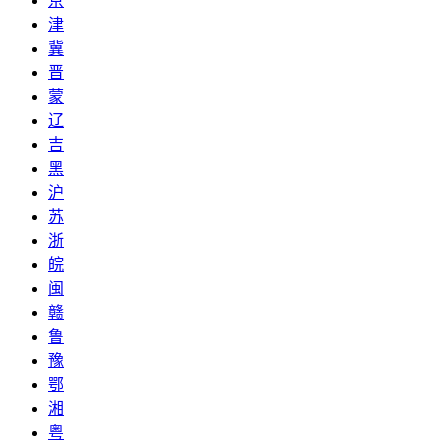
京
津
冀
晋
蒙
辽
吉
黑
沪
苏
浙
皖
闽
赣
鲁
豫
鄂
湘
粤