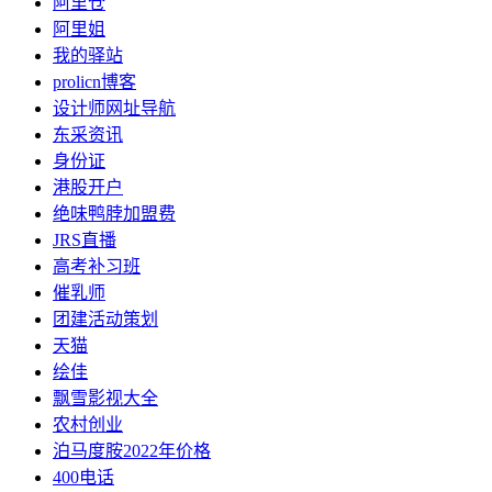
阿里仓
阿里姐
我的驿站
prolicn博客
设计师网址导航
东采资讯
身份证
港股开户
绝味鸭脖加盟费
JRS直播
高考补习班
催乳师
团建活动策划
天猫
绘佳
飘雪影视大全
农村创业
泊马度胺2022年价格
400电话