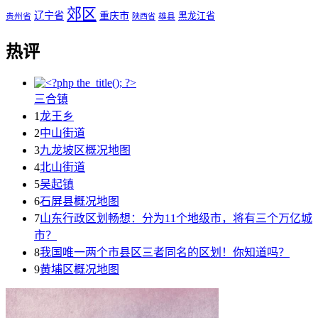
郊区
辽宁省
重庆市
黑龙江省
贵州省
陕西省
雄县
热评
三合镇
1
龙王乡
2
中山街道
3
九龙坡区概况地图
4
北山街道
5
吴起镇
6
石屏县概况地图
7
山东行政区划畅想：分为11个地级市，将有三个万亿城
市？
8
我国唯一两个市县区三者同名的区划！你知道吗？
9
黄埔区概况地图