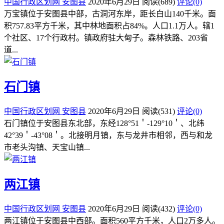
中国行政区划网
安图县
2020年6月29日
阅读
(689)
评论(0)
万宝镇位于安图县中部，古洞河东岸，距长白山140千米。面
积757.83平方千米，其中林地面积占84%。人口1.1万人。辖1
个社区、17个行政村。镇政府驻大甸子。森林铁路、203省
道...
石门镇
中国行政区划网
安图县
2020年6月29日
阅读
(531)
评论(0)
石门镇位于安图县东北部，东经128°51＇-129°10＇、北纬
42°39＇-43°08＇。北接明月镇，东与龙井市相邻，西与和龙
市老头沟镇、天宝山镇...
两江镇
中国行政区划网
安图县
2020年6月29日
阅读
(432)
评论(0)
两江镇位于安图县中西部。面积560平方千米，人口2万多人。