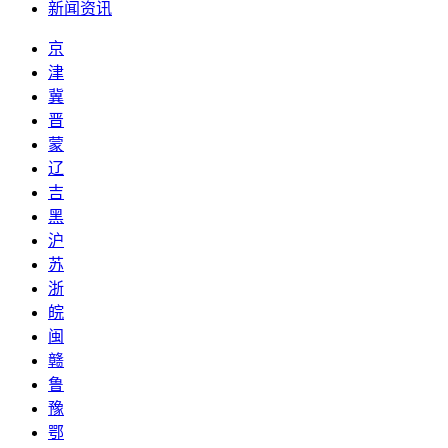
新闻资讯
京
津
冀
晋
蒙
辽
吉
黑
沪
苏
浙
皖
闽
赣
鲁
豫
鄂