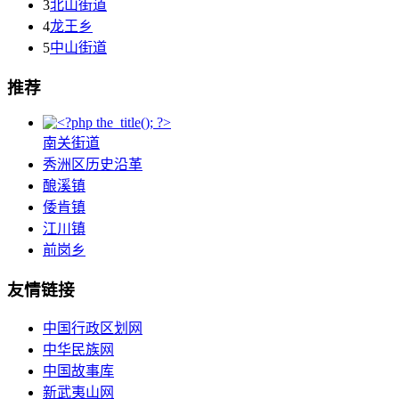
3
北山街道
4
龙王乡
5
中山街道
推荐
南关街道
秀洲区历史沿革
酿溪镇
倭肯镇
江川镇
前岗乡
友情链接
中国行政区划网
中华民族网
中国故事库
新武夷山网