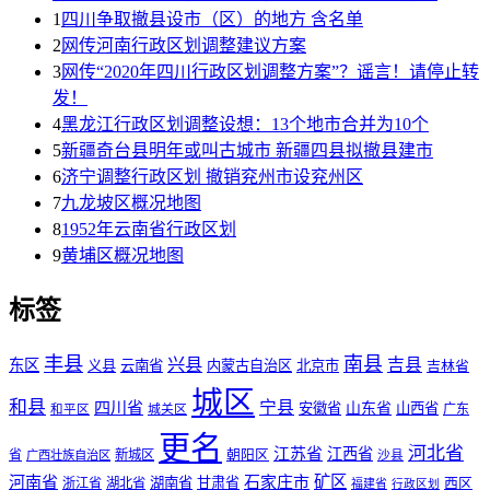
1
四川争取撤县设市（区）的地方 含名单
2
网传河南行政区划调整建议方案
3
网传“2020年四川行政区划调整方案”？谣言！请停止转
发！
4
黑龙江行政区划调整设想：13个地市合并为10个
5
新疆奇台县明年或叫古城市 新疆四县拟撤县建市
6
济宁调整行政区划 撤销兖州市设兖州区
7
九龙坡区概况地图
8
1952年云南省行政区划
9
黄埔区概况地图
标签
丰县
南县
兴县
吉县
东区
义县
云南省
内蒙古自治区
北京市
吉林省
城区
和县
宁县
四川省
安徽省
山东省
山西省
城关区
广东
和平区
更名
河北省
江苏省
江西省
省
新城区
朝阳区
广西壮族自治区
沙县
矿区
河南省
石家庄市
湖南省
甘肃省
西区
浙江省
湖北省
福建省
行政区划