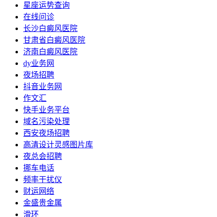
星座运势查询
在线问诊
长沙白癜风医院
甘肃省白癜风医院
济南白癜风医院
dy业务网
夜场招聘
抖音业务网
作文汇
快手业务平台
域名污染处理
西安夜场招聘
高清设计灵感图片库
夜总会招聘
挪车电话
频率干扰仪
财运网络
金盛贵金属
滑环