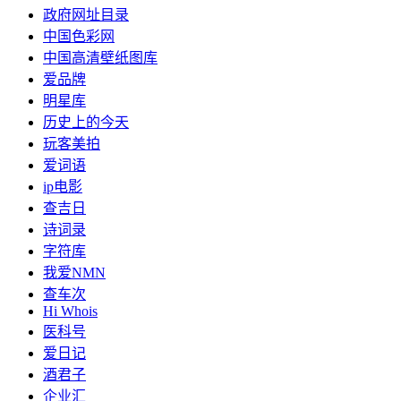
政府网址目录
中国色彩网
中国高清壁纸图库
爱品牌
明星库
历史上的今天
玩客美拍
爱词语
ip电影
查吉日
诗词录
字符库
我爱NMN
查车次
Hi Whois
医科号
爱日记
酒君子
企业汇