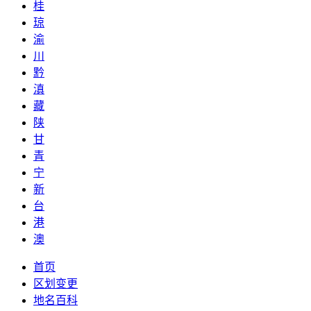
桂
琼
渝
川
黔
滇
藏
陕
甘
青
宁
新
台
港
澳
首页
区划变更
地名百科