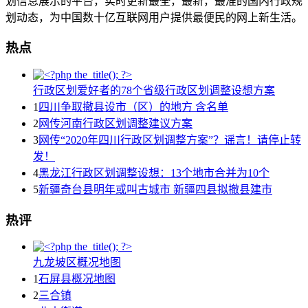
划信息展示的平台，实时更新最全，最新，最准的国内行政规
划动态，为中国数十亿互联网用户提供最便民的网上新生活。
热点
行政区划爱好者的78个省级行政区划调整设想方案
1
四川争取撤县设市（区）的地方 含名单
2
网传河南行政区划调整建议方案
3
网传“2020年四川行政区划调整方案”？谣言！请停止转
发！
4
黑龙江行政区划调整设想：13个地市合并为10个
5
新疆奇台县明年或叫古城市 新疆四县拟撤县建市
热评
九龙坡区概况地图
1
石屏县概况地图
2
三合镇