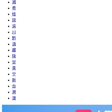
湘
粤
桂
琼
渝
川
黔
滇
藏
陕
甘
青
宁
新
台
港
澳