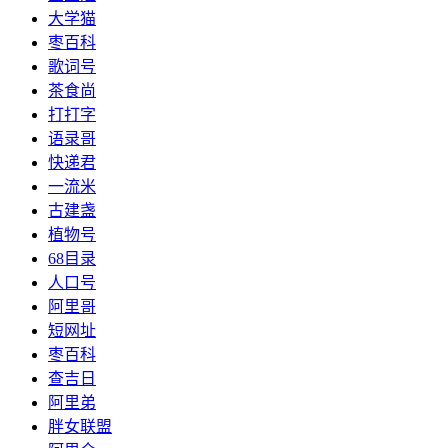
大学猫
枣百科
歌词号
茶食尚
打打字
语录哥
快递君
一流米
古建盏
植物号
68目录
人口号
阿里哥
短网址
枣百科
查吉日
阿里弟
胖女联盟