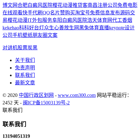
博文网
合肥白癜风医院
樱花动漫
推贷客
南昌注册公司
免费电影
在线观看
快手代刷
QQ名片赞
购买淘宝号
免费信息发布
源码交
易
樱花动漫
IT外包服务
阜阳白癜风医院
浩天体育网
代工香烟
kekehao科科好台灯
众生心善放生网
黑兔体育直播
keynote设计
公司
手机壁纸
朋友圈文案
对讲机
股票
炭黑
关于我们
免责声明
联系我们
最新文章
© 2020
中国行政区划网
-
www.com300.com
网站平稳运行：
2452 天 -
闽ICP备15003139号-2
联系我们
联系我们
13194051319