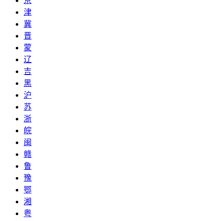
京
津
冀
晋
蒙
辽
吉
黑
沪
苏
浙
皖
闽
赣
鲁
豫
鄂
湘
粤