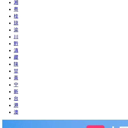
湘
粤
桂
琼
渝
川
黔
滇
藏
陕
甘
青
宁
新
台
港
澳