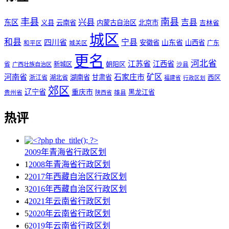
丰县
南县
兴县
吉县
东区
义县
云南省
内蒙古自治区
北京市
吉林省
城区
和县
宁县
四川省
安徽省
山东省
山西省
城关区
广东
和平区
更名
河北省
江苏省
江西省
省
新城区
朝阳区
广西壮族自治区
沙县
矿区
河南省
石家庄市
湖南省
甘肃省
西区
浙江省
湖北省
福建省
行政区划
郊区
辽宁省
重庆市
黑龙江省
贵州省
陕西省
雄县
热评
2009年青海省行政区划
1
2008年青海省行政区划
2
2017年西藏自治区行政区划
3
2016年西藏自治区行政区划
4
2021年云南省行政区划
5
2020年云南省行政区划
6
2019年云南省行政区划