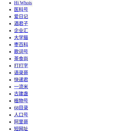
Hi Whois
医科号
爱日记
酒君子
企业汇
大学猫
枣百科
歌词号
茶食尚
打打字
语录哥
快递君
一流米
古建盏
植物号
68目录
人口号
阿里哥
短网址