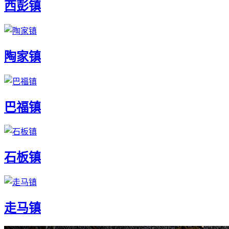
西彭镇
陶家镇
巴福镇
石板镇
走马镇