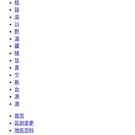
桂
琼
渝
川
黔
滇
藏
陕
甘
青
宁
新
台
港
澳
首页
区划变更
地名百科