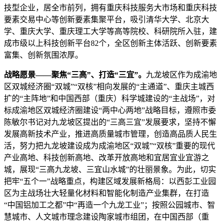
技型企业，居全市前列，拥有重庆科技服务大市场和重庆科技
要素交易中心等创新要素集聚平台，吸引清华大学、北京大
学、重庆大学、重庆理工大学等高等院校、科研院所入驻，建
成市级以上科技创新平台82个，全区创新主体活跃、创新要素
富集、创新氛围浓厚。
战略愿景——聚焦“三高”、打造“三宜”。
九龙坡区作为成渝地
区双城经济圈“双城”“双核”相向发展的“主通道”、重庆主城西
扩的“主阵地”和中国西部（重庆）科学城建设的“主战场”，对
标成渝地区双城经济圈建设“两中心两地”战略目标，遵照市委
陈敏尔书记对九龙坡区提出的“三高三宜”发展要求，坚持不懈
发展高新技术产业，推进高质量城市管理，创造高品质人民生
活，努力把九龙坡建设成为成渝地区“双城”“双核”重要的现代
产业高地、科技创新高地、改革开放高地和宜居宜业宜游之
城，展现“三高九龙坡、三宜山水城”的壮丽景象。为此，切实
把牢“五个一”战略重点，构建区域发展新格局：以西彭工业园
区为主战场壮大轻量化材料和智能化制造产业集群，在打造
“中国铝加工之都”中“再造一个九龙工业”；按照公园城市、智
慧城市、人文城市理念建设陶家城市组团，在中国西部（重