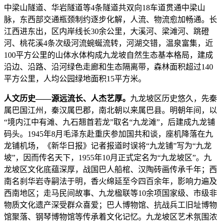
中梁山隧道、华岩隧道等4条隧道共双向18车道贯通中梁山
脉，东西部交通瓶颈制约逐步化解，人流、物流愈加畅通。长
江西进东出，区内岸线长30余公里，大溪河、梁滩河、跳磴
河、桃花溪4条次级河流蜿蜒流转，河湖交错，温泉富集，近
100平方公里的山体水体构成九龙坡自然生态基本格局，建成
沿边、沿路、沿河绿色走廊和生态隔离带，森林面积超过140
平方公里，人均公园绿地面积15平方米。
人文历史——源远流长、人杰艺厚。
九龙坡区历史悠久，先秦
属巴国江州，秦汉属巴郡，南北朝以来属巴县。明朝年间，以
“境内江中有滩、九石翘首若龙”取名“九龙滩”，后建成九龙铺
码头。1945年8月毛泽东赴重庆参加国共和谈，座机降落在九
龙铺机场，《新华日报》记者报道时误将“九龙铺”写为“九龙
坡”，因而传名天下，1955年10月正式定名为“九龙坡区”。九
龙坡区文化底蕴深厚，战国巴人船棺、汉陶砖画传承千年；西
南名刹华岩寺嗣法于明，香火绵延至今四百余年，影响力遍及
西南地区；走马民间故事、九龙楹联等10余项国家级、市级非
物质文化遗产深受群众喜爱；巴人博物馆、抗战兵工旧址博物
馆聚落、钢琴博物馆等传承着文化记忆。九龙坡区艺术氛围浓