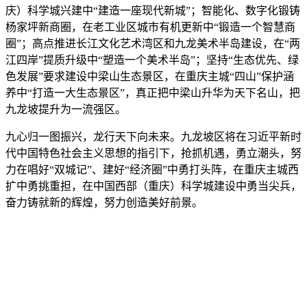
庆）科学城兴建中“建造一座现代新城”；智能化、数字化锻铸
杨家坪新商圈，在老工业区城市有机更新中“锻造一个智慧商
圈”；高点推进长江文化艺术湾区和九龙美术半岛建设，在“两
江四岸”提质升级中“塑造一个美术半岛”；坚持“生态优先、绿
色发展”要求建设中梁山生态景区，在重庆主城“四山”保护涵
养中“打造一大生态景区”，真正把中梁山升华为天下名山，把
九龙坡提升为一流强区。
九心归一图振兴，龙行天下向未来。九龙坡区将在习近平新时
代中国特色社会主义思想的指引下，抢抓机遇，勇立潮头，努
力在唱好“双城记”、建好“经济圈”中勇打头阵，在重庆主城西
扩中勇挑重担，在中国西部（重庆）科学城建设中勇当尖兵，
奋力铸就新的辉煌，努力创造美好前景。