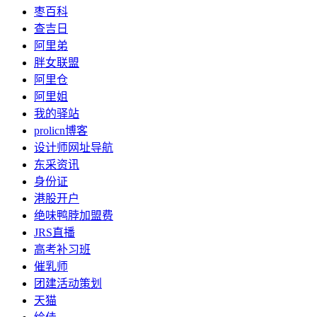
枣百科
查吉日
阿里弟
胖女联盟
阿里仓
阿里姐
我的驿站
prolicn博客
设计师网址导航
东采资讯
身份证
港股开户
绝味鸭脖加盟费
JRS直播
高考补习班
催乳师
团建活动策划
天猫