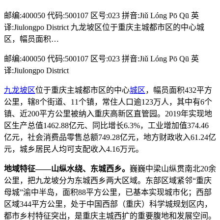
邮编:400050 代码:500107 区号:023 拼音:Jiǔ Lóng Pō Qū 英
译:Jiulongpo District 九龙坡区位于重庆主城都市区的中心城
区，幅员面积…
邮编:400050 代码:500107 区号:023 拼音:Jiǔ Lóng Pō Qū 英
译:Jiulongpo District
九龙坡区
位于重庆主城都市区的中心
城区
，幅员面积432平方
公里，辖8个街道、11个镇，常住人口逾123万人，其中有6个
镇、近200平方公里被纳入重庆高新区直管园。2019年实现地
区生产总值1462.88亿元、同比增长6.3%，工业增加值374.46
亿元，社会消费品零售总额749.28亿元，地方财政收入61.24亿
元，城乡居民人均可支配收入4.16万元。
地域特征——山纵水绕、东城西乡。
巍巍中梁山纵贯南北20余
公里，把九龙坡分为东城西乡两大区域。东部区域紧邻“重庆
母城”渝中半岛，面积88平方公里，已基本实现城市化；西部
区域344平方公里，处于中国西部（重庆）科学城规划区内，
都市乡村特征突出，是重庆主城西扩的重要腹地和发展空间。