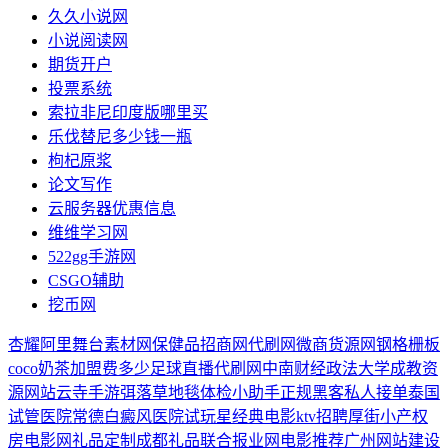
久久小说网
小说阅读网
期货开户
投票系统
索拉非尼印度版哪里买
乐伐替尼多少钱一瓶
枸杞原浆
论文写作
云服务器优惠信息
维维学习网
522gg手游网
CSGO辅助
挖币网
杏耀
阿里舞台素材网
保健品招商网
代刷网
微商货源网
钢格栅板
coco奶茶加盟费多少
足球直播
代刷网
中南财经政法大学成教
资
源网站
云寺手游
弭落草
地毯
体检小助手
正规黑客私人接单
泰国
试管医院
常德白癜风医院
试玩星
经典电影
ktv招聘
厚街小产权
房
电影网
礼品定制
成都礼品
联合报业网
电影推荐
广州网站建设