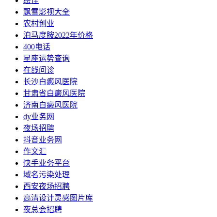
绘佳
飘雪影视大全
农村创业
泊马度胺2022年价格
400电话
星座运势查询
在线问诊
长沙白癜风医院
甘肃省白癜风医院
济南白癜风医院
dy业务网
夜场招聘
抖音业务网
作文汇
快手业务平台
域名污染处理
西安夜场招聘
高清设计灵感图片库
夜总会招聘