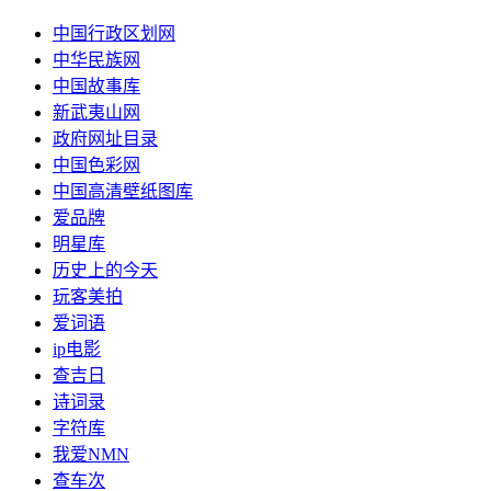
中国行政区划网
中华民族网
中国故事库
新武夷山网
政府网址目录
中国色彩网
中国高清壁纸图库
爱品牌
明星库
历史上的今天
玩客美拍
爱词语
ip电影
查吉日
诗词录
字符库
我爱NMN
查车次