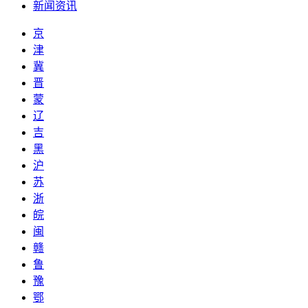
新闻资讯
京
津
冀
晋
蒙
辽
吉
黑
沪
苏
浙
皖
闽
赣
鲁
豫
鄂