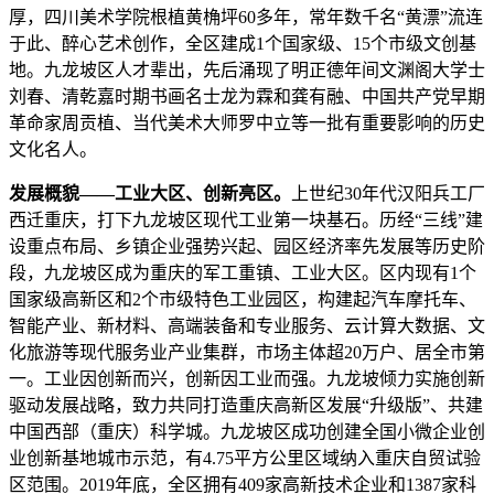
厚，四川美术学院根植黄桷坪60多年，常年数千名“黄漂”流连
于此、醉心艺术创作，全区建成1个国家级、15个市级文创基
地。九龙坡区人才辈出，先后涌现了明正德年间文渊阁大学士
刘春、清乾嘉时期书画名士龙为霖和龚有融、中国共产党早期
革命家周贡植、当代美术大师罗中立等一批有重要影响的历史
文化名人。
发展概貌——工业大区、创新亮区。
上世纪30年代汉阳兵工厂
西迁重庆，打下九龙坡区现代工业第一块基石。历经“三线”建
设重点布局、乡镇企业强势兴起、园区经济率先发展等历史阶
段，九龙坡区成为重庆的军工重镇、工业大区。区内现有1个
国家级高新区和2个市级特色工业园区，构建起汽车摩托车、
智能产业、新材料、高端装备和专业服务、云计算大数据、文
化旅游等现代服务业产业集群，市场主体超20万户、居全市第
一。工业因创新而兴，创新因工业而强。九龙坡倾力实施创新
驱动发展战略，致力共同打造重庆高新区发展“升级版”、共建
中国西部（重庆）科学城。九龙坡区成功创建全国小微企业创
业创新基地城市示范，有4.75平方公里区域纳入重庆自贸试验
区范围。2019年底，全区拥有409家高新技术企业和1387家科