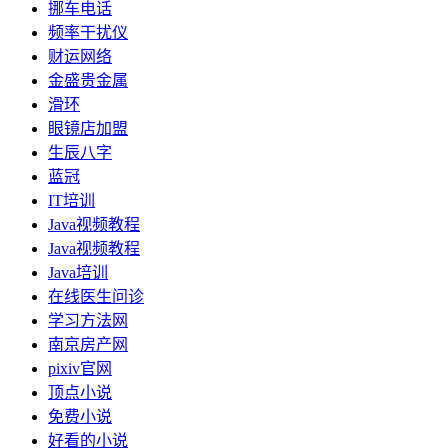
挪车电话
频率干扰仪
财运网络
金盛贵金属
滑环
眼镜店加盟
生辰八字
蓝冠
IT培训
Java视频教程
Java视频教程
Java培训
在线医生问诊
学习方法网
南京房产网
pixiv官网
顶点小说
免费小说
好看的小说