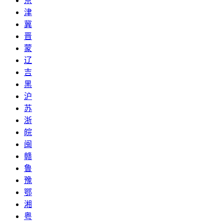
京
津
冀
晋
蒙
辽
吉
黑
沪
苏
浙
皖
闽
赣
鲁
豫
鄂
湘
粤