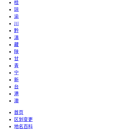
桂
琼
渝
川
黔
滇
藏
陕
甘
青
宁
新
台
港
澳
首页
区划变更
地名百科