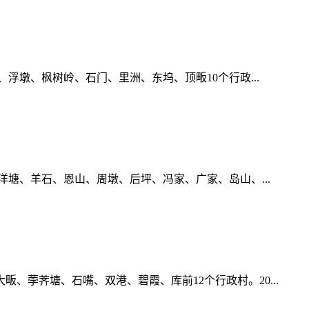
坑、浮墩、枫树岭、石门、里洲、东坞、顶畈10个行政...
坞、洋塘、羊石、恩山、周墩、后坪、冯家、广家、岛山、...
大畈、荸荠塘、石嘴、双港、碧霞、库前12个行政村。20...