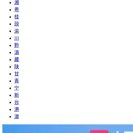
湘
粤
桂
琼
渝
川
黔
滇
藏
陕
甘
青
宁
新
台
港
澳