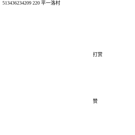
513436234209 220 平一洛村
打赏
赞