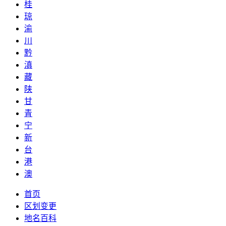
桂
琼
渝
川
黔
滇
藏
陕
甘
青
宁
新
台
港
澳
首页
区划变更
地名百科