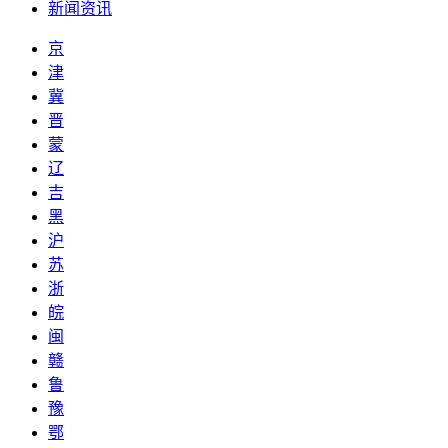
新闻资讯
京
津
冀
晋
蒙
辽
吉
黑
沪
苏
浙
皖
闽
赣
鲁
豫
鄂