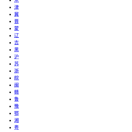
京
津
冀
晋
蒙
辽
吉
黑
沪
苏
浙
皖
闽
赣
鲁
豫
鄂
湘
粤